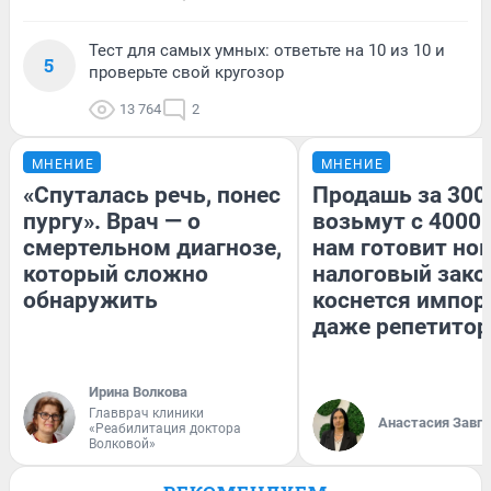
Тест для самых умных: ответьте на 10 из 10 и
5
проверьте свой кругозор
13 764
2
МНЕНИЕ
МНЕНИЕ
«Спуталась речь, понес
Продашь за 3000
пургу». Врач — о
возьмут с 4000.
смертельном диагнозе,
нам готовит но
который сложно
налоговый зако
обнаружить
коснется импор
даже репетитор
Ирина Волкова
Главврач клиники
Анастасия Завг
«Реабилитация доктора
Волковой»