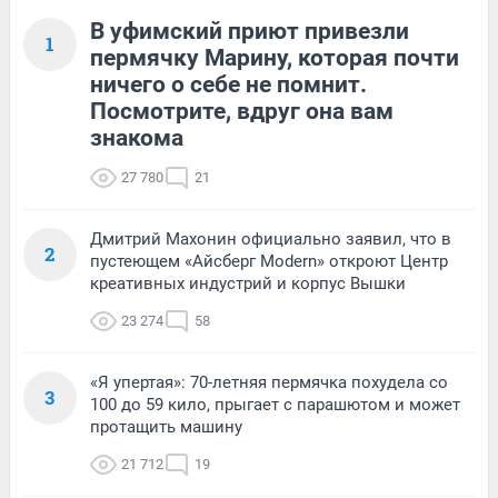
В уфимский приют привезли
1
пермячку Марину, которая почти
ничего о себе не помнит.
Посмотрите, вдруг она вам
знакома
27 780
21
Дмитрий Махонин официально заявил, что в
2
пустеющем «Айсберг Modern» откроют Центр
креативных индустрий и корпус Вышки
23 274
58
«Я упертая»: 70-летняя пермячка похудела со
3
100 до 59 кило, прыгает с парашютом и может
протащить машину
21 712
19