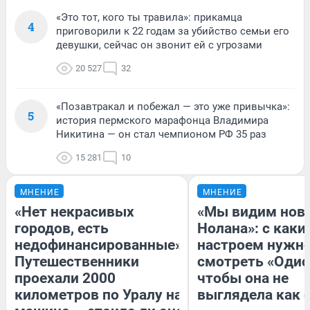
«Это тот, кого ты травила»: прикамца
4
приговорили к 22 годам за убийство семьи его
девушки, сейчас он звонит ей с угрозами
20 527
32
«Позавтракал и побежал — это уже привычка»:
5
история пермского марафонца Владимира
Никитина — он стал чемпионом РФ 35 раз
15 281
10
МНЕНИЕ
МНЕНИЕ
«Нет некрасивых
«Мы видим нов
городов, есть
Нолана»: с каки
недофинансированные».
настроем нужн
Путешественники
смотреть «Одис
проехали 2000
чтобы она не
километров по Уралу на
выглядела как 