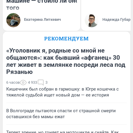
машине — стоило ли оно
того
Екатерина Литкевич
Надежда Губарь
РЕКОМЕНДУЕМ
«Уголовник я, родные со мной не
общаются»: как бывший «афганец» 30
лет живет в землянке посреди леса под
Рязанью
6 часов
4 933
3
Кишечник был собран в гармошку: в Югре кошечка с
тяжелой судьбой ищет новый дом — ее история
В Волгограде пытаются спасти от страшной смерти
оставшихся без мамы ежат
Теряет зрение, но гоняет на мотоцикле и скейте. Как