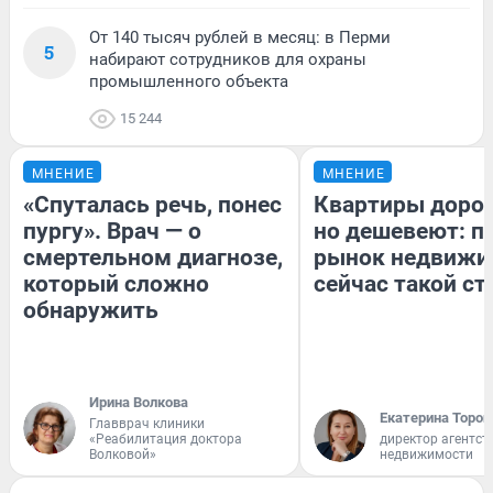
От 140 тысяч рублей в месяц: в Перми
5
набирают сотрудников для охраны
промышленного объекта
15 244
МНЕНИЕ
МНЕНИЕ
«Спуталась речь, понес
Квартиры доро
пургу». Врач — о
но дешевеют: п
смертельном диагнозе,
рынок недвижи
который сложно
сейчас такой с
обнаружить
Ирина Волкова
Екатерина Тороп
Главврач клиники
«Реабилитация доктора
директор агентст
Волковой»
недвижимости