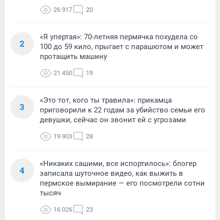
26 917
20
«Я упертая»: 70-летняя пермячка похудела со
2
100 до 59 кило, прыгает с парашютом и может
протащить машину
21 450
19
«Это тот, кого ты травила»: прикамца
3
приговорили к 22 годам за убийство семьи его
девушки, сейчас он звонит ей с угрозами
19 903
28
«Никаких сашими, все испортилось»: блогер
4
записала шуточное видео, как выжить в
пермское вымирание — его посмотрели сотни
тысяч
16 026
23