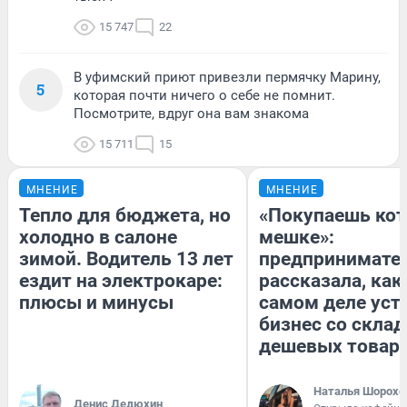
15 747
22
В уфимский приют привезли пермячку Марину,
5
которая почти ничего о себе не помнит.
Посмотрите, вдруг она вам знакома
15 711
15
МНЕНИЕ
МНЕНИЕ
Тепло для бюджета, но
«Покупаешь кот
холодно в салоне
мешке»:
зимой. Водитель 13 лет
предпринимате
ездит на электрокаре:
рассказала, как
плюсы и минусы
самом деле уст
бизнес со скла
дешевых товар
Наталья Шорохо
Денис Дедюхин