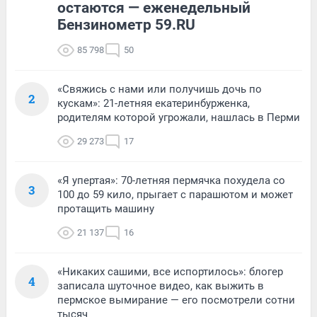
остаются — еженедельный
Бензинометр 59.RU
85 798
50
«Свяжись с нами или получишь дочь по
2
кускам»: 21-летняя екатеринбурженка,
родителям которой угрожали, нашлась в Перми
29 273
17
«Я упертая»: 70-летняя пермячка похудела со
3
100 до 59 кило, прыгает с парашютом и может
протащить машину
21 137
16
«Никаких сашими, все испортилось»: блогер
4
записала шуточное видео, как выжить в
пермское вымирание — его посмотрели сотни
тысяч