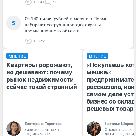
16 041
23
От 140 тысяч рублей в месяц: в Перми
5
набирают сотрудников для охраны
промышленного объекта
15 342
МНЕНИЕ
МНЕНИЕ
Квартиры дорожают,
«Покупаешь кот
но дешевеют: почему
мешке»:
рынок недвижимости
предпринимате
сейчас такой странный
рассказала, как
самом деле уст
бизнес со скла
дешевых товар
Екатерина Торопова
Наталья Шорохо
директор агентства
Открыла кофейну
недвижимости
деньги соцразви