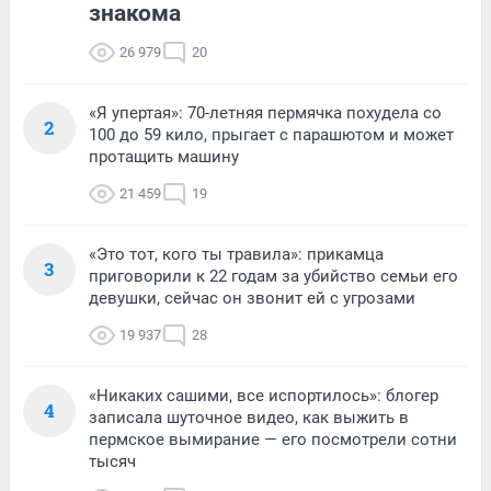
знакома
26 979
20
«Я упертая»: 70-летняя пермячка похудела со
2
100 до 59 кило, прыгает с парашютом и может
протащить машину
21 459
19
«Это тот, кого ты травила»: прикамца
3
приговорили к 22 годам за убийство семьи его
девушки, сейчас он звонит ей с угрозами
19 937
28
«Никаких сашими, все испортилось»: блогер
4
записала шуточное видео, как выжить в
пермское вымирание — его посмотрели сотни
тысяч