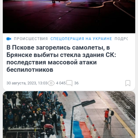
ПРОИСШЕСТВИЯ
СПЕЦОПЕРАЦИЯ НА УКРАИНЕ
ПОДРОБНО
В Пскове загорелись самолеты, в
Брянске выбиты стекла здания СК:
последствия массовой атаки
беспилотников
30 августа, 2023, 13:03
4 045
36