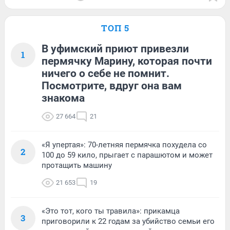
ТОП 5
В уфимский приют привезли
1
пермячку Марину, которая почти
ничего о себе не помнит.
Посмотрите, вдруг она вам
знакома
27 664
21
«Я упертая»: 70-летняя пермячка похудела со
2
100 до 59 кило, прыгает с парашютом и может
протащить машину
21 653
19
«Это тот, кого ты травила»: прикамца
3
приговорили к 22 годам за убийство семьи его