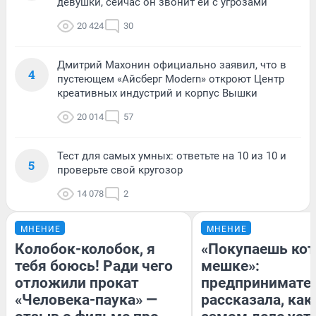
девушки, сейчас он звонит ей с угрозами
20 424
30
Дмитрий Махонин официально заявил, что в
4
пустеющем «Айсберг Modern» откроют Центр
креативных индустрий и корпус Вышки
20 014
57
Тест для самых умных: ответьте на 10 из 10 и
5
проверьте свой кругозор
14 078
2
МНЕНИЕ
МНЕНИЕ
Колобок-колобок, я
«Покупаешь кот
тебя боюсь! Ради чего
мешке»:
отложили прокат
предпринимате
«Человека-паука» —
рассказала, как