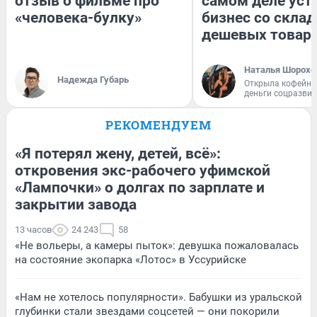
отзыв о фильме про
самом деле уст
«человека-булку»
бизнес со скла
дешевых товар
Наталья Шорохо
Надежда Губарь
Открыла кофейну
деньги соцразви
РЕКОМЕНДУЕМ
«Я потерял жену, детей, всё»:
откровения экс-рабочего уфимской
«Лампочки» о долгах по зарплате и
закрытии завода
13 часов
24 243
58
«Не вольеры, а камеры пыток»: девушка пожаловалась
на состояние экопарка «Лотос» в Уссурийске
«Нам не хотелось популярности». Бабушки из уральской
глубинки стали звездами соцсетей — они покорили