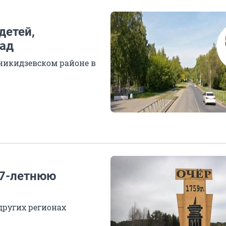
детей,
зад
никидзевском районе в
17-летнюю
й
 других регионах