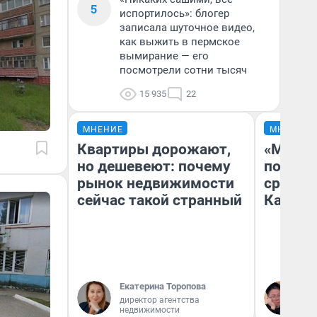
5
испортилось»: блогер
записала шуточное видео,
как выжить в пермское
вымирание — его
посмотрели сотни тысяч
15 935
22
МНЕНИЕ
МНЕНИЕ
Квартиры дорожают,
«Машин
но дешевеют: почему
полете
рынок недвижимости
сравни
сейчас такой странный
Казахс
Екатерина Торопова
Ан
директор агентства
недвижимости