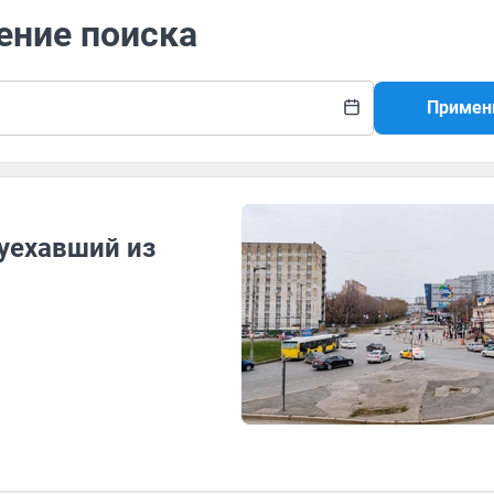
ение поиска
Примен
 уехавший из