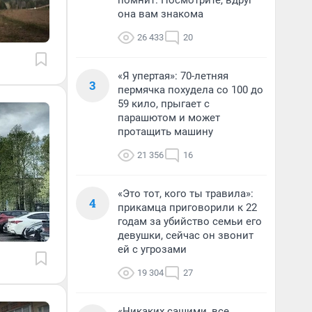
помнит. Посмотрите, вдруг
она вам знакома
26 433
20
«Я упертая»: 70-летняя
3
пермячка похудела со 100 до
59 кило, прыгает с
парашютом и может
протащить машину
21 356
16
«Это тот, кого ты травила»:
4
прикамца приговорили к 22
годам за убийство семьи его
девушки, сейчас он звонит
ей с угрозами
19 304
27
«Никаких сашими, все