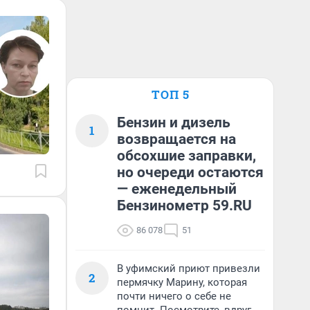
ТОП 5
Бензин и дизель
1
возвращается на
обсохшие заправки,
но очереди остаются
— еженедельный
Бензинометр 59.RU
86 078
51
В уфимский приют привезли
2
пермячку Марину, которая
почти ничего о себе не