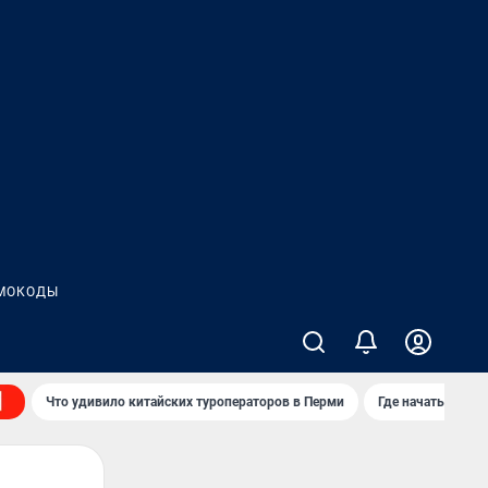
МОКОДЫ
Что удивило китайских туроператоров в Перми
Где начать нову