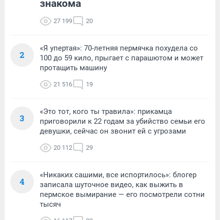
знакома
27 199
20
«Я упертая»: 70-летняя пермячка похудела со
2
100 до 59 кило, прыгает с парашютом и может
протащить машину
21 516
19
«Это тот, кого ты травила»: прикамца
3
приговорили к 22 годам за убийство семьи его
девушки, сейчас он звонит ей с угрозами
20 112
29
«Никаких сашими, все испортилось»: блогер
4
записала шуточное видео, как выжить в
пермское вымирание — его посмотрели сотни
тысяч