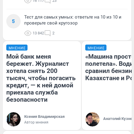
16 117
23
Тест для самых умных: ответьте на 10 из 10 и
5
проверьте свой кругозор
13 842
2
МНЕНИЕ
МНЕНИЕ
Мой банк меня
«Машина прост
бережет. Журналист
полетела». Води
хотела снять 200
сравнил бензин
тысяч, чтобы погасить
Казахстане и Р
кредит, — к ней домой
приехала служба
безопасности
Ксения Владимирская
Анатолий Кузне
Автор мнения