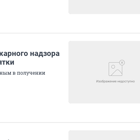
жарного надзора
ятки
вным в получении