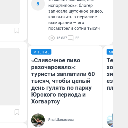
5
испортилось»: блогер
записала шуточное видео,
как выжить в пермское
вымирание — его
посмотрели сотни тысяч
15 837
22
МНЕНИЕ
МНЕНИЕ
«Сливочное пиво
Тепло 
разочаровало»:
холодн
туристы заплатили 60
зимой.
тысяч, чтобы целый
ездит н
день гулять по парку
плюсы 
Юрского периода и
Хогвартсу
Яна Шаламова
Д