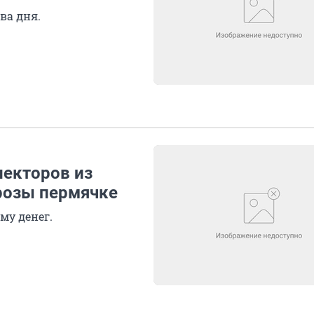
ва дня.
лекторов из
розы пермячке
му денег.