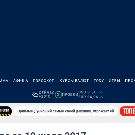
АММА
АФИША
ГОРОСКОП
КУРСЫ ВАЛЮТ
ZODY
ИГРЫ
ПРО
USD 81,41
СЕЙЧАС
3
ПРОБКИ
+20°C
EUR 94,06
Прикамец, убивший семью своей девушки, угрожает ей