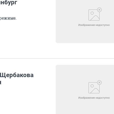
инбург
 режиме.
 Щербакова
я