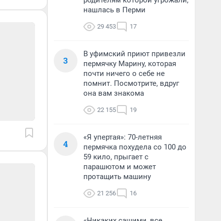
родителям которой угрожали,
нашлась в Перми
29 453
17
В уфимский приют привезли
3
пермячку Марину, которая
почти ничего о себе не
помнит. Посмотрите, вдруг
она вам знакома
22 155
19
«Я упертая»: 70-летняя
4
пермячка похудела со 100 до
59 кило, прыгает с
парашютом и может
протащить машину
21 256
16
«Никаких сашими, все