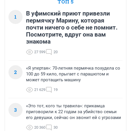
ТОП 5
В уфимский приют привезли
1
пермячку Марину, которая
почти ничего о себе не помнит.
Посмотрите, вдруг она вам
знакома
27 599
20
«Я упертая»: 70-летняя пермячка похудела со
2
100 до 59 кило, прыгает с парашютом и
может протащить машину
21 629
19
«Это тот, кого ты травила»: прикамца
3
приговорили к 22 годам за убийство семьи
его девушки, сейчас он звонит ей с угрозами
20 360
30