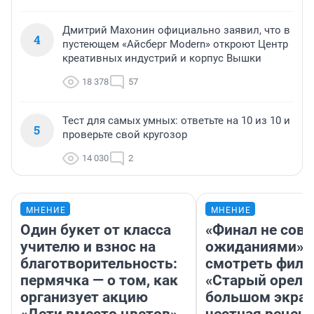
Дмитрий Махонин официально заявил, что в
4
пустеющем «Айсберг Modern» откроют Центр
креативных индустрий и корпус Вышки
18 378
57
Тест для самых умных: ответьте на 10 из 10 и
5
проверьте свой кругозор
14 030
2
МНЕНИЕ
МНЕНИЕ
Один букет от класса
«Финал не совп
учителю и взнос на
ожиданиями»: 
благотворительность:
смотреть фил
пермячка — о том, как
«Старый орел» 
организует акцию
большом экран