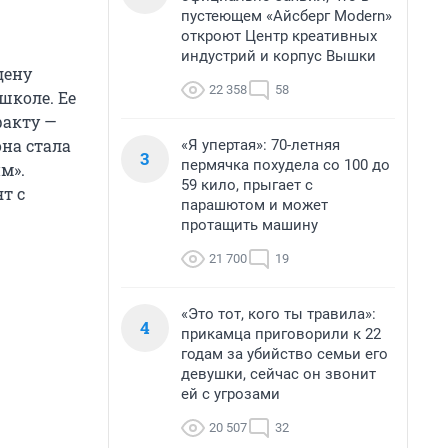
пустеющем «Айсберг Modern»
откроют Центр креативных
индустрий и корпус Вышки
дену
22 358
58
школе. Ее
факту —
она стала
«Я упертая»: 70-летняя
3
пермячка похудела со 100 до
м».
59 кило, прыгает с
т с
парашютом и может
протащить машину
21 700
19
«Это тот, кого ты травила»:
4
прикамца приговорили к 22
годам за убийство семьи его
девушки, сейчас он звонит
ей с угрозами
20 507
32