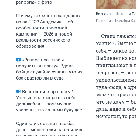
репортаж с фото
Всю жизнь Наталья Пе
Почему так много скандалов
Источник: 
Тимофей Ка
из-за ЕГЭ? Академик — об
особенности приемной
кампании — 2026 и новой
— Стало тяжело
реальности российского
казни. Обычно п
образования
себя — какое-то
Выбивает из кол
«Развел нас, чтобы
приглашают в п
получить выплату». Вдова
бойца случайно узнала, что их
неврозов, — всп
брак расторгли в суде
удовольствием 
туда-сюда, а о
Вертолеты в прошлом?
момент просто в
Ученые возвращают в небо
что не хочу — б
дирижабли — почему они
дать, надо и се
уверены, что за ними будущее
исчерпан, то ра
Один клик оставит вас без
денег: мошенники нацелились
на родителей школьников в