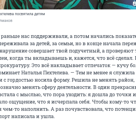
хтелева посвятила детям
лмаков
: раньше нас поддерживали, а потом начались показа
ереживала за детей, за семьи, но в конце начала пере
 нарушение совершает твой подучетный, а проверяют т
еи, когда ты вкладываешь и, кажется, что всё сделал. 
рокуратуру. Это всё накладывает отпечаток — кучу бо
оминает Наталья Пехтелева. — Тем не менее я служила 
и с гордостью носила форму. Решила не менять район,
днозначно менять сферу деятельности. В один прекрас
стала с мыслью, что пора уходить: я дошла до точки и
ыло ощущение, что я исчерпала себя. Чтобы кому-то чт
бя чем-то наполнить. А раз почувствовала, что потенци
порт написала и ушла.