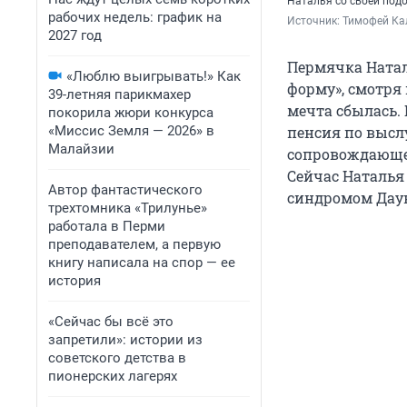
Наталья со своей под
рабочих недель: график на
Источник: 
Тимофей Ка
2027 год
Пермячка Натал
«Люблю выигрывать!» Как
форму», смотря 
39-летняя парикмахер
мечта сбылась. 
покорила жюри конкурса
«Миссис Земля — 2026» в
пенсия по выслу
Малайзии
сопровождающе
Сейчас Наталья
Автор фантастического
синдромом Дау
трехтомника «Трилунье»
работала в Перми
преподавателем, а первую
книгу написала на спор — ее
история
«Сейчас бы всё это
запретили»: истории из
советского детства в
пионерских лагерях