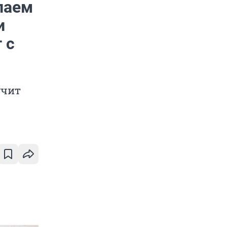
лаем
и
 с
учит