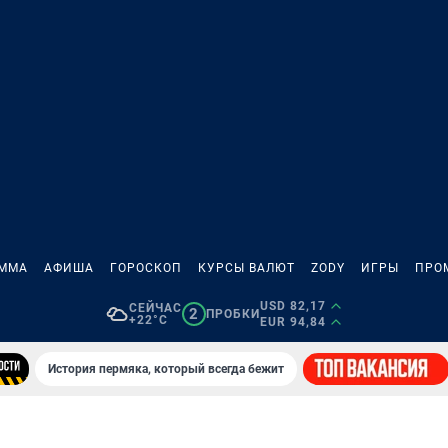
АММА
АФИША
ГОРОСКОП
КУРСЫ ВАЛЮТ
ZODY
ИГРЫ
ПРО
USD 82,17
СЕЙЧАС
2
ПРОБКИ
+22°C
EUR 94,84
История пермяка, который всегда бежит