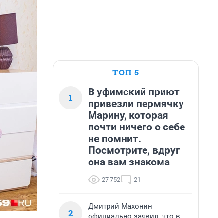
ТОП 5
В уфимский приют
1
привезли пермячку
Марину, которая
почти ничего о себе
не помнит.
Посмотрите, вдруг
она вам знакома
27 752
21
Дмитрий Махонин
2
официально заявил, что в