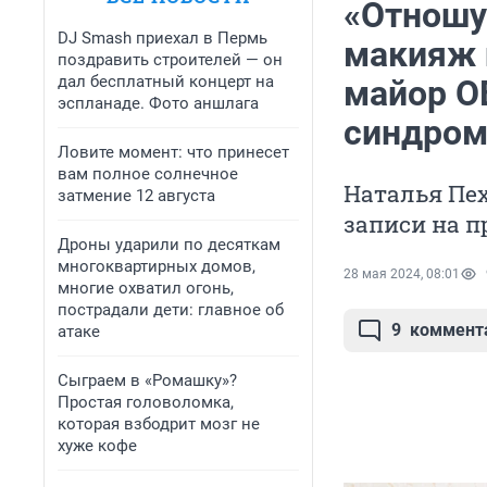
«Отношу
DJ Smash приехал в Пермь
макияж 
поздравить строителей — он
дал бесплатный концерт на
майор ОВ
эспланаде. Фото аншлага
синдром
Ловите момент: что принесет
вам полное солнечное
Наталья Пех
затмение 12 августа
записи на 
Дроны ударили по десяткам
многоквартирных домов,
28 мая 2024, 08:01
многие охватил огонь,
пострадали дети: главное об
9
коммент
атаке
Сыграем в «Ромашку»?
Простая головоломка,
которая взбодрит мозг не
хуже кофе