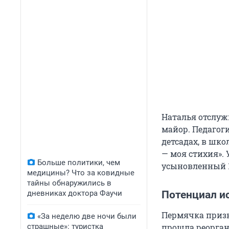
Наталья отслуж
майор. Педагог
детсадах, в шко
— моя стихия». 
Больше политики, чем
усыновленный 
медицины? Что за ковидные
тайны обнаружились в
дневниках доктора Фаучи
Потенциал ис
Пермячка призна
«За неделю две ночи были
страшные»: туристка
прошла реорган