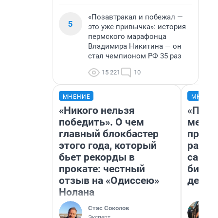
«Позавтракал и побежал —
5
это уже привычка»: история
пермского марафонца
Владимира Никитина — он
стал чемпионом РФ 35 раз
15 221
10
МНЕНИЕ
МНЕНИ
«Никого нельзя
«Поку
победить». О чем
мешке
главный блокбастер
предп
этого года, который
расска
бьет рекорды в
самом
прокате: честный
бизне
отзыв на «Одиссею»
дешев
Нолана
Стас Соколов
Эксперт