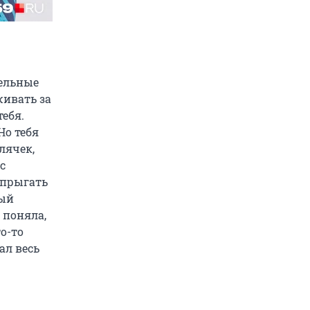
тельные
живать за
ебя.
Но тебя
лячек,
с
 прыгать
ный
 поняла,
о-то
ал весь