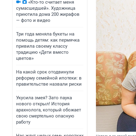
«Кто-то считает меня
сумасшедшей». Художница
приютила дома 200 жирафов
— фото и видео
Три года меняла букеты на
помощь детям: как пермячка
привила своему классу
традицию «Дети вместо
цветов»
На какой срок отодвинули
реформу семейной ипотеки: в
правительстве назвали риски
Укусила змея? Зато паука
нового открыл! История
арахнолога, который обожает
свою смертельно опасную
работу
Нас ждут целых семь коротких