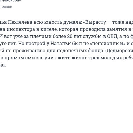
опечной Аней
лмаков
ья Пехтелева всю юность думала: «Вырасту — тоже на
на инспектора в кителе, которая проводила занятия в 
И вот уже за плечами более 20 лет службы в ОВД, а по 
ге лет. Но настрой у Натальи был не «пенсионный» и 
й по проживанию для подопечных фонда «Дедморози
 в прямом смысле учит жить жизнь трех молодых ребя
на.