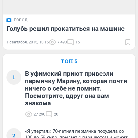
ГОРОД
Голубь решил прокатиться на машине
1 сентября, 2015, 13:15
7 490
15
ТОП 5
В уфимский приют привезли
1
пермячку Марину, которая почти
ничего о себе не помнит.
Посмотрите, вдруг она вам
знакома
27 290
20
«Я упертая»: 70-летняя пермячка похудела со
2
100 до 59 кило, прыгает с парашютом и может