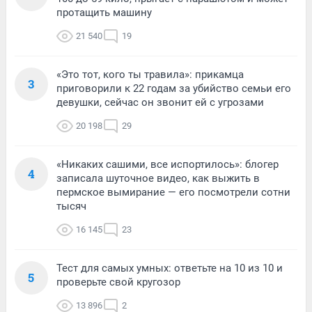
протащить машину
21 540
19
«Это тот, кого ты травила»: прикамца
3
приговорили к 22 годам за убийство семьи его
девушки, сейчас он звонит ей с угрозами
20 198
29
«Никаких сашими, все испортилось»: блогер
4
записала шуточное видео, как выжить в
пермское вымирание — его посмотрели сотни
тысяч
16 145
23
Тест для самых умных: ответьте на 10 из 10 и
5
проверьте свой кругозор
13 896
2