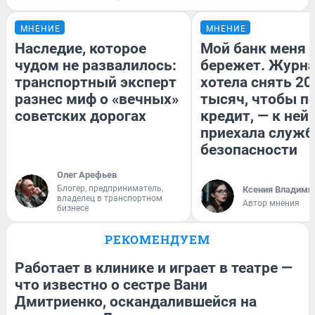
МНЕНИЕ
МНЕНИЕ
Наследие, которое
Мой банк меня
чудом не развалилось:
бережет. Журн
транспортный эксперт
хотела снять 20
разнес миф о «вечных»
тысяч, чтобы п
советских дорогах
кредит, — к ней
приехала служб
безопасности
Олег Арефьев
Блогер, предприниматель,
Ксения Владими
владелец в транспортном
Автор мнения
бизнесе
РЕКОМЕНДУЕМ
Работает в клинике и играет в театре —
что известно о сестре Вани
Дмитриенко, оскандалившейся на