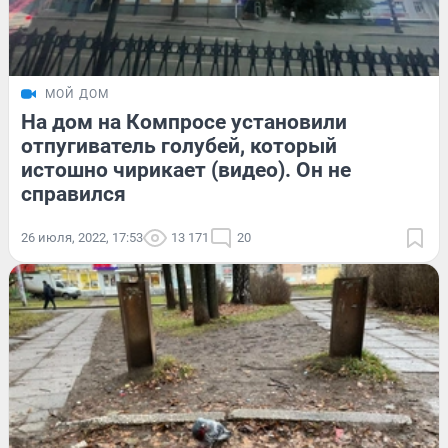
МОЙ ДОМ
На дом на Компросе установили
отпугиватель голубей, который
истошно чирикает (видео). Он не
справился
26 июля, 2022, 17:53
13 171
20