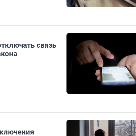
тключать связь
акона
тключения