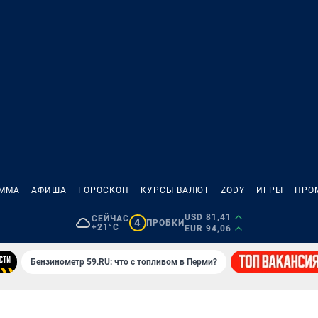
АММА
АФИША
ГОРОСКОП
КУРСЫ ВАЛЮТ
ZODY
ИГРЫ
ПРО
USD 81,41
СЕЙЧАС
4
ПРОБКИ
+21°C
EUR 94,06
Бензинометр 59.RU: что с топливом в Перми?