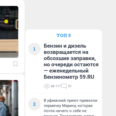
ТОП 5
Бензин и дизель
1
возвращается на
обсохшие заправки,
но очереди остаются
— еженедельный
Бензинометр 59.RU
86 117
51
В уфимский приют привезли
2
пермячку Марину, которая
почти ничего о себе не