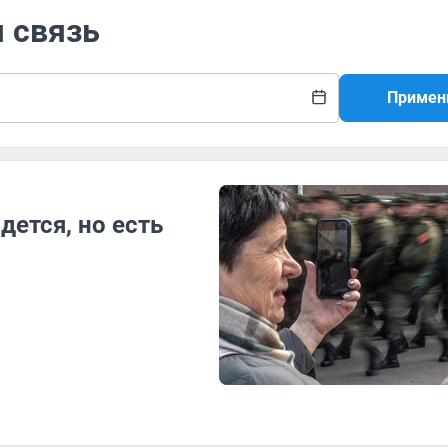
я связь
Примен
дется, но есть