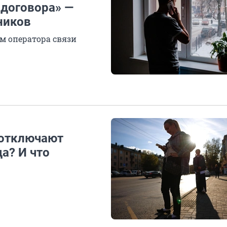
 договора» —
ников
ем оператора связи
 отключают
а? И что