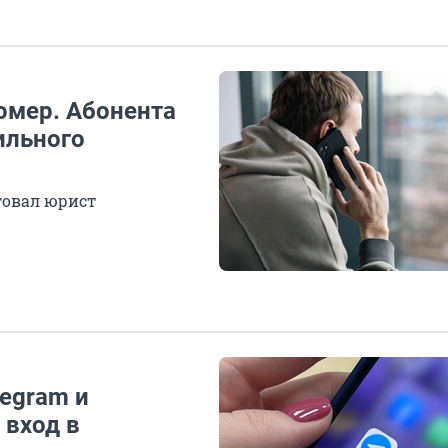
омер. Абонента
ильного
товал юрист
legram и
 вход в