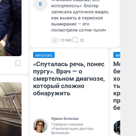
5
испортилось»: блогер
записала шуточное видео,
как выжить в пермское
вымирание — его
посмотрели сотни тысяч
15 960
22
МНЕНИЕ
МНЕНИЕ
«Спуталась речь, понес
Мой ба
пургу». Врач — о
береже
смертельном диагнозе,
хотела 
который сложно
тысяч,
обнаружить
кредит,
приеха
безопа
Ирина Волкова
Главврач клиники
Кс
«Реабилитация доктора
Ав
Волковой»