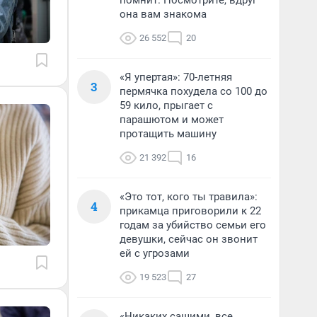
помнит. Посмотрите, вдруг
она вам знакома
26 552
20
«Я упертая»: 70-летняя
3
пермячка похудела со 100 до
59 кило, прыгает с
парашютом и может
протащить машину
21 392
16
«Это тот, кого ты травила»:
4
прикамца приговорили к 22
годам за убийство семьи его
девушки, сейчас он звонит
ей с угрозами
19 523
27
«Никаких сашими, все