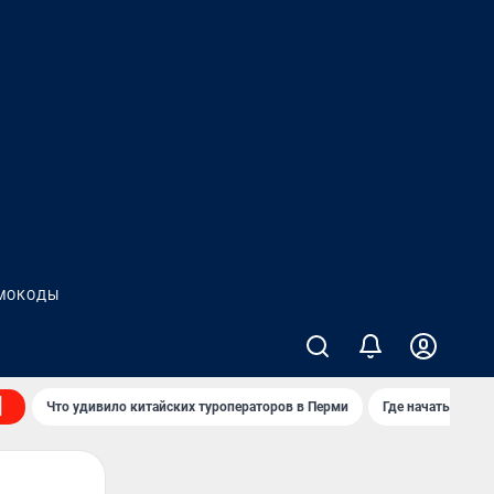
МОКОДЫ
Что удивило китайских туроператоров в Перми
Где начать нову