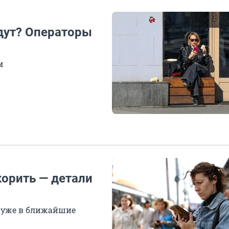
удут? Операторы
м
корить — детали
 уже в ближайшие