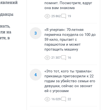
бъявлений
помнит. Посмотрите, вдруг
она вам знакома
родавцы
25 862
19
нать,
«Я упертая»: 70-летняя
ли на
3
пермячка похудела со 100 до
те, в
59 кило, прыгает с
парашютом и может
протащить машину
21 307
16
«Это тот, кого ты травила»:
4
прикамца приговорили к 22
годам за убийство семьи его
девушки, сейчас он звонит
ей с угрозами
16 029
22