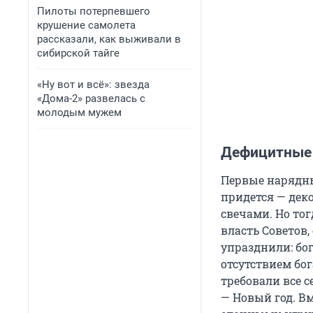
Пилоты потерпевшего
крушение самолета
рассказали, как выживали в
сибирской тайге
«Ну вот и всё»: звезда
«Дома-2» развелась с
молодым мужем
Дефицитные
Первые нарядные
придется — дек
свечами. Но тог
власть Советов
упразднили: бог
отсутствием бог
требовали все с
— Новый год. Вм