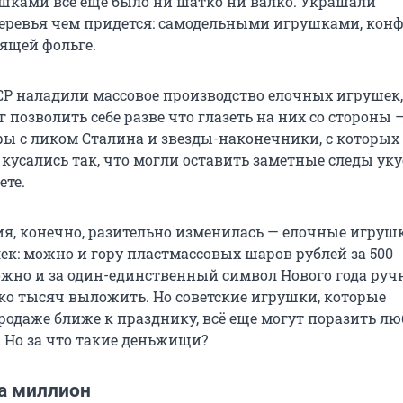
ками всё еще было ни шатко ни валко. Украшали
еревья чем придется: самодельными игрушками, конф
тящей фольге.
ССР наладили массовое производство елочных игрушек,
 позволить себе разве что глазеть на них со стороны 
ы с ликом Сталина и звезды-наконечники, с которых
кусались так, что могли оставить заметные следы уку
те.
ия, конечно, разительно изменилась — елочные игрушк
ек: можно и гору пластмассовых шаров рублей за 500
ожно и за один-единственный символ Нового года руч
ко тысяч выложить. Но советские игрушки, которые
родаже ближе к празднику, всё еще могут поразить лю
 Но за что такие деньжищи?
за миллион