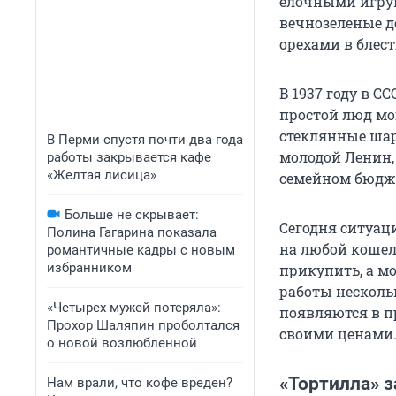
елочными игруш
вечнозеленые д
орехами в блес
В 1937 году в С
простой люд мог
стеклянные шар
В Перми спустя почти два года
молодой Ленин, 
работы закрывается кафе
«Желтая лисица»
семейном бюдже
Больше не скрывает:
Сегодня ситуац
Полина Гагарина показала
на любой кошел
романтичные кадры с новым
избранником
прикупить, а м
работы несколь
«Четырех мужей потеряла»:
появляются в п
Прохор Шаляпин проболтался
своими ценами.
о новой возлюбленной
«Тортилла» 
Нам врали, что кофе вреден?