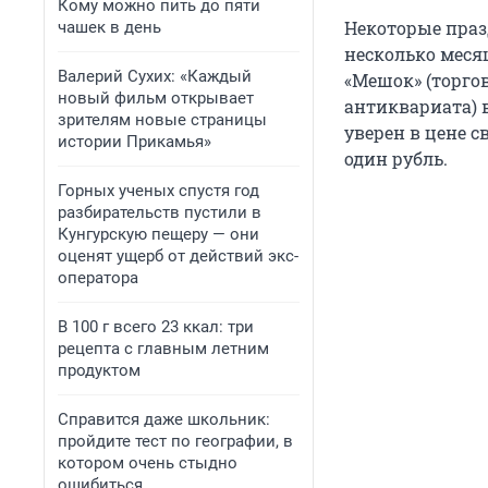
Кому можно пить до пяти
Некоторые праз
чашек в день
несколько месяц
Валерий Сухих: «Каждый
«Мешок» (торго
новый фильм открывает
антиквариата) 
зрителям новые страницы
уверен в цене с
истории Прикамья»
один рубль.
Горных ученых спустя год
разбирательств пустили в
Кунгурскую пещеру — они
оценят ущерб от действий экс-
оператора
В 100 г всего 23 ккал: три
рецепта с главным летним
продуктом
Справится даже школьник:
пройдите тест по географии, в
котором очень стыдно
ошибиться