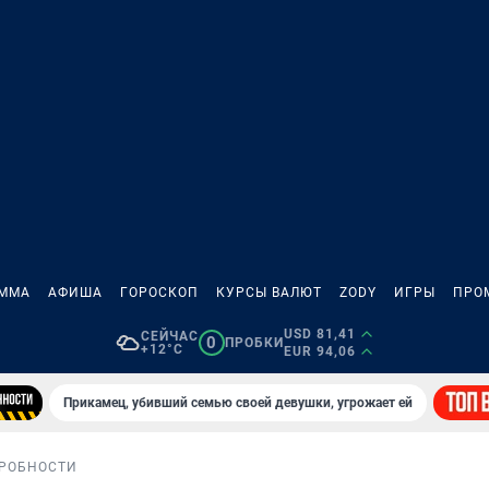
АММА
АФИША
ГОРОСКОП
КУРСЫ ВАЛЮТ
ZODY
ИГРЫ
ПРО
USD 81,41
СЕЙЧАС
0
ПРОБКИ
+12°C
EUR 94,06
Прикамец, убивший семью своей девушки, угрожает ей
РОБНОСТИ