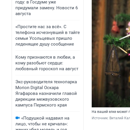
году: в Госдуме уже
придумали замену. Новости 6
августа
«Простите нас за всё». С
телефона исчезнувшей в тайге
семьи Усольцевых пришло
леденящее душу сообщение
Кому признаются в любви, а
кому разобьют сердце:
любовный гороскоп на август
Экс-руководителя технопарка
Morion Digital Оскара
Ягафарова назначили главой
дирекции межвузовского
кампуса Пермского края
На вашей елке может 
«Подушкой надавил на
Источник: 
Виталий Кал
лицо, чтобы не кричала»:
жених убил модель и год