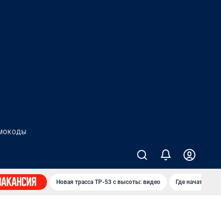
МОКОДЫ
Новая трасса ТР-53 с высоты: видео
Где начать нов