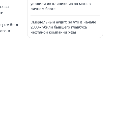
уволили из клиники из-за мата в
х за
личном блоге
те
Смертельный аудит: за что в начале
ец не был
2000-х убили бывшего главбуха
его в
нефтяной компании Уфы