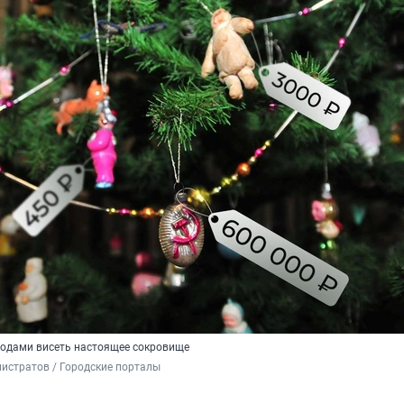
годами висеть настоящее сокровище
истратов / Городские порталы