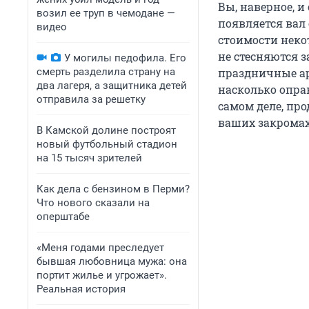
Вы, наверное, и
возил ее труп в чемодане —
появляется вал
видео
стоимости неко
не стесняются 
У могилы педофила. Его
смерть разделила страну на
праздничные ар
два лагеря, а защитника детей
насколько опра
отправила за решетку
самом деле, про
ваших закромах
В Камской долине построят
новый футбольный стадион
на 15 тысяч зрителей
Как дела с бензином в Перми?
Что нового сказали на
оперштабе
«Меня годами преследует
бывшая любовница мужа: она
портит жилье и угрожает».
Реальная история