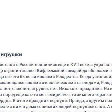
 игрушки
 елки в России появились еще в XVII веке, а украшал
ор ограничивался Вифлеемской звездой да яблоками с
да всё это было символами Рождества. Когда установи
, славящаяся своими атеистическими взглядами, Рожд
а нет, елок нет, игрушек нет. Никакого праздника. Но е
а народ еще как-то мог смириться, то зимнего торжес
ердца. В итоге праздник вернули. Правда, с другим н
есте с ним в дома советских людей вернулись елки. А 