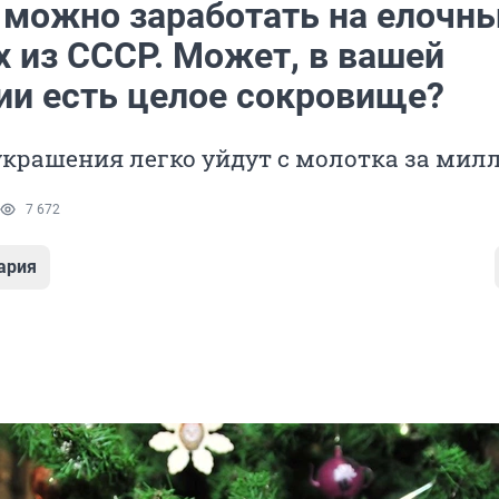
 можно заработать на елочн
х из СССР. Может, в вашей
ии есть целое сокровище?
крашения легко уйдут с молотка за мил
7 672
ария