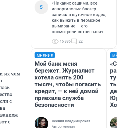
«Никаких сашими, все
5
испортилось»: блогер
записала шуточное видео,
как выжить в пермское
вымирание — его
посмотрели сотни тысяч
15 886
22
МНЕНИЕ
МНЕНИ
Мой банк меня
«Слив
бережет. Журналист
разоч
и их чем
хотела снять 200
турис
о
тысяч, чтобы погасить
тысяч
лась
кредит, — к ней домой
день 
ество
приехала служба
Юрско
сли с
безопасности
Хогва
тва
азванием
вот с
Ксения Владимирская
Автор мнения