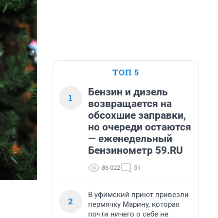
ТОП 5
Бензин и дизель
1
возвращается на
обсохшие заправки,
но очереди остаются
— еженедельный
Бензинометр 59.RU
86 022
51
В уфимский приют привезли
2
пермячку Марину, которая
почти ничего о себе не