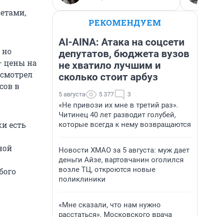
етами,
РЕКОМЕНДУЕМ
AI-AINA: Атака на соцсети
 но
депутатов, бюджета вузов
— цены на
не хватило лучшим и
 смотрел
сколько стоит арбуз
сов в
5 августа
5 377
3
«Не привози их мне в третий раз».
Читинец 40 лет разводит голубей,
и есть
которые всегда к нему возвращаются
ной
Новости ХМАО за 5 августа: муж дает
деньги Айзе, вартовчанин оголился
возле ТЦ, откроются новые
бого
поликлиники
«Мне сказали, что нам нужно
расстаться». Московского врача