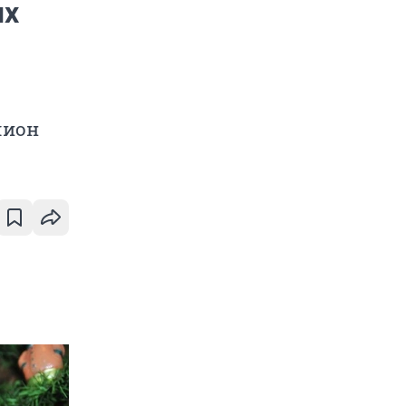
ых
лион