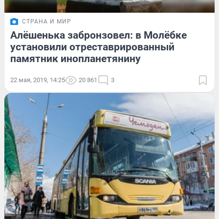
СТРАНА И МИР
Алёшенька забронзовел: в Молёбке
установили отреставрированный
памятник инопланетянину
22 мая, 2019, 14:25
20 861
3