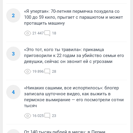
«Я упертая»: 70-летняя пермячка похудела со
2
100 до 59 кило, прыгает с парашютом и может
протащить машину
21 447
18
«Это тот, кого ты травила»: прикамца
3
приговорили к 22 годам за убийство семьи его
девушки, сейчас он звонит ей с угрозами
19 896
28
«Никаких сашими, все испортилось»: блогер
4
записала шуточное видео, как выжить в
пермское вымирание — его посмотрели сотни
тысяч
16 025
23
От 140 тысяч рублей в месяц: в Перми