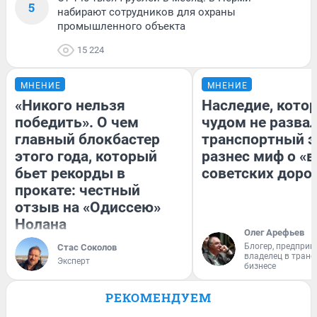
5
набирают сотрудников для охраны
промышленного объекта
15 224
МНЕНИЕ
МНЕНИЕ
«Никого нельзя
Наследие, кото
победить». О чем
чудом не разва
главный блокбастер
транспортный э
этого года, который
разнес миф о «
бьет рекорды в
советских доро
прокате: честный
отзыв на «Одиссею»
Нолана
Олег Арефьев
Блогер, предприн
Стас Соколов
владелец в тран
Эксперт
бизнесе
РЕКОМЕНДУЕМ