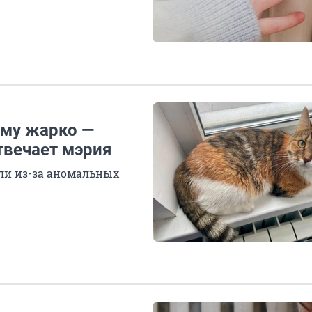
ему жарко —
твечает мэрия
ли из-за аномальных