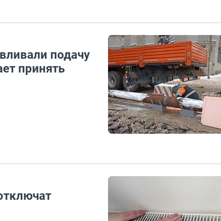
авливали подачу
ает принять
 отключат