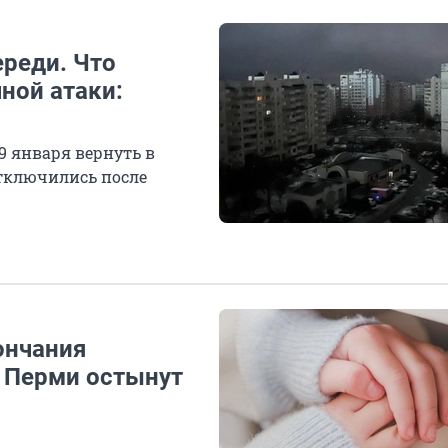
ереди. Что
ной атаки:
9 января вернуть в
отключились после
ончания
в Перми остынут