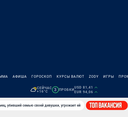
АММА
АФИША
ГОРОСКОП
КУРСЫ ВАЛЮТ
ZODY
ИГРЫ
ПРО
USD 81,41
СЕЙЧАС
3
ПРОБКИ
+16°C
EUR 94,06
мец, убивший семью своей девушки, угрожает ей