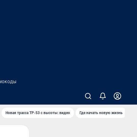
МОКОДЫ
Новая трасса ТР-53 с высоты: видео
Где начать новую жизнь
Ка