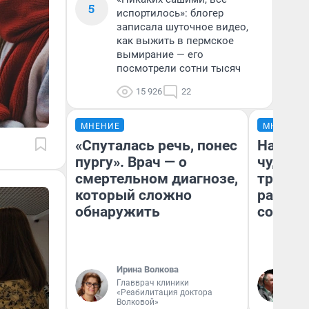
5
испортилось»: блогер
записала шуточное видео,
как выжить в пермское
вымирание — его
посмотрели сотни тысяч
15 926
22
МНЕНИЕ
МНЕНИЕ
«Спуталась речь, понес
Наслед
пургу». Врач — о
чудом 
смертельном диагнозе,
трансп
который сложно
разнес
обнаружить
советс
Ирина Волкова
Ол
Главврач клиники
Бл
«Реабилитация доктора
вл
Волковой»
би