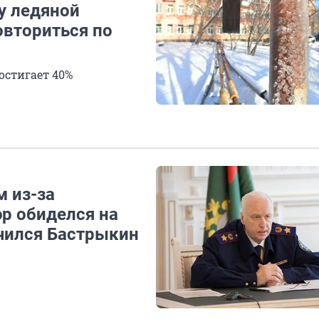
у ледяной
вториться по
остигает 40%
м из-за
эр обиделся на
чился Бастрыкин