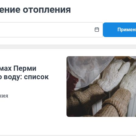
ение отопления
Примен
омах Перми
 воду: список
ния