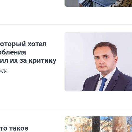
который хотел
рбления
ил их за критику
года
то такое