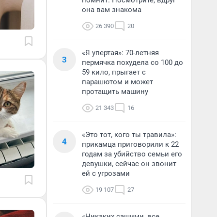
помнит. Посмотрите, вдруг
она вам знакома
26 390
20
«Я упертая»: 70-летняя
3
пермячка похудела со 100 до
59 кило, прыгает с
парашютом и может
протащить машину
21 343
16
«Это тот, кого ты травила»:
4
прикамца приговорили к 22
годам за убийство семьи его
девушки, сейчас он звонит
ей с угрозами
19 107
27
«Никаких сашими, все