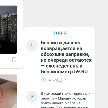
ТОП 5
Бензин и дизель
1
возвращается на
обсохшие заправки,
но очереди остаются
— еженедельный
Бензинометр 59.RU
86 063
51
В уфимский приют привезли
2
пермячку Марину, которая
почти ничего о себе не