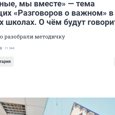
ные, мы вместе» — тема
их «Разговоров о важном» в
 школах. О чём будут говори
о разобрали методичку
11 344
тария