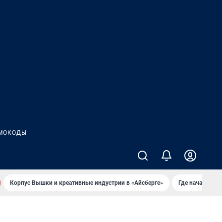
МОКОДЫ
Корпус Вышки и креативные индустрии в «Айсберге»
Где начать но