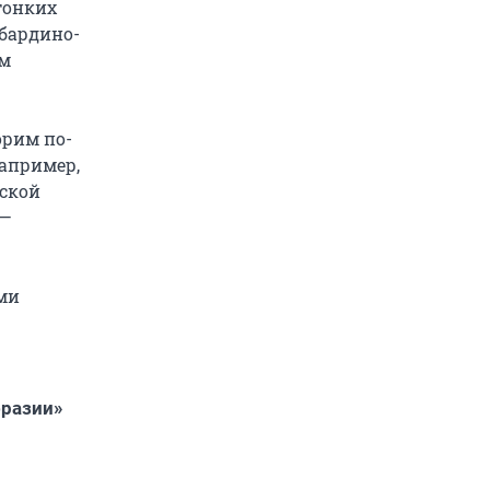
тонких
абардино-
ом
орим по-
Например,
дской
 —
ми
бразии»