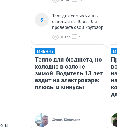
Тест для самых умных:
5
ответьте на 10 из 10 и
проверьте свой кругозор
13 899
2
МНЕНИЕ
МНЕНИ
Тепло для бюджета, но
Прода
холодно в салоне
возьм
зимой. Водитель 13 лет
нам г
ездит на электрокаре:
налог
плюсы и минусы
косне
даже 
Денис Дедюхин
е. В