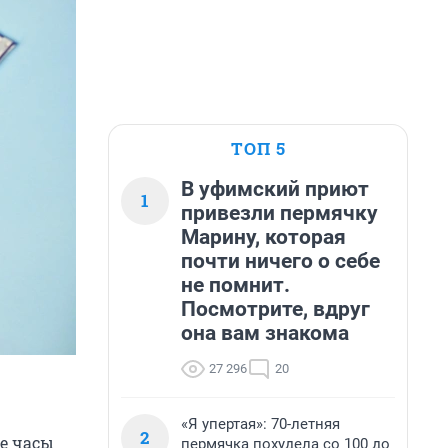
ТОП 5
В уфимский приют
1
привезли пермячку
Марину, которая
почти ничего о себе
не помнит.
Посмотрите, вдруг
она вам знакома
27 296
20
«Я упертая»: 70-летняя
2
е часы
пермячка похудела со 100 до