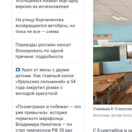
Усольцевых назвал еще одну
версию их исчезновения
На улицу Борчанинова
возвращаются автобусы, но
пока не все — схема
Переводы россиян начнут
блокировать по одной
причине: подробности
Ушел от жены с двумя
детьми. Как главный качок
«Уральских пельменей» в 54
года закрутил роман с
молодой красоткой
«Позавтракал и побежал — это
Ученикам 8–9 классов
уже привычка»: история
Источник: 
Артем Устю
пермского марафонца
Владимира Никитина — он
С 5 сентября в
стал чемпионом РФ 35 раз