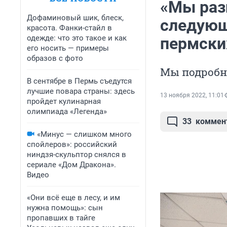
«Мы раз
Дофаминовый шик, блеск,
следующ
красота. Фанки-стайл в
одежде: что это такое и как
пермских
его носить — примеры
образов с фото
Мы подробн
В сентябре в Пермь съедутся
лучшие повара страны: здесь
13 ноября 2022, 11:01
пройдет кулинарная
олимпиада «Легенда»
33
коммен
«Минус — слишком много
спойлеров»: российский
ниндзя-скульптор снялся в
сериале «Дом Дракона».
Видео
«Они всё еще в лесу, и им
нужна помощь»: сын
пропавших в тайге