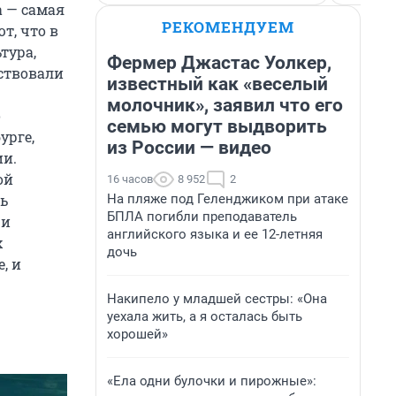
а — самая
РЕКОМЕНДУЕМ
т, что в
тура,
Фермер Джастас Уолкер,
ствовали
известный как «веселый
молочник», заявил что его
о
семью могут выдворить
урге,
из России — видео
ии.
ой
16 часов
8 952
2
На пляже под Геленджиком при атаке
ть
БПЛА погибли преподаватель
 и
английского языка и ее 12-летняя
х
дочь
, и
Накипело у младшей сестры: «Она
уехала жить, а я осталась быть
хорошей»
«Ела одни булочки и пирожные»: