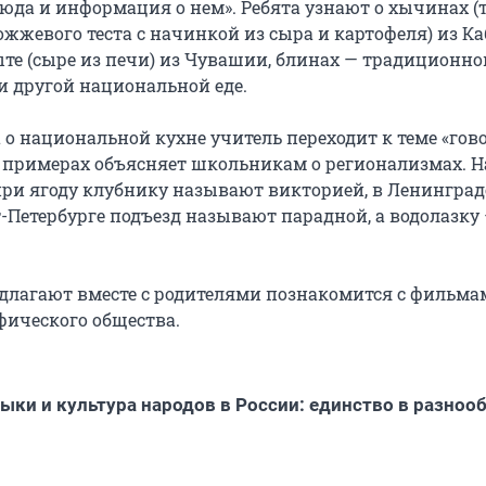
юда и информация о нем». Ребята узнают о хычинах (
ожжевого теста с начинкой из сыра и картофеля) из К
те (сыре из печи) из Чувашии, блинах — традиционн
и другой национальной еде.
 о национальной кухне учитель переходит к теме «гов
а примерах объясняет школьникам о регионализмах. 
ири ягоду клубнику называют викторией, в Ленингра
т-Петербурге подъезд называют парадной, а водолазку
длагают вместе с родителями познакомится с фильма
фического общества.
зыки и культура народов в России: единство в разноо