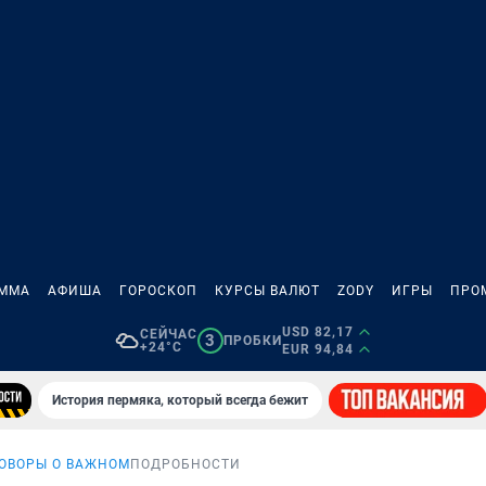
АММА
АФИША
ГОРОСКОП
КУРСЫ ВАЛЮТ
ZODY
ИГРЫ
ПРО
USD 82,17
СЕЙЧАС
3
ПРОБКИ
+24°C
EUR 94,84
История пермяка, который всегда бежит
ОВОРЫ О ВАЖНОМ
ПОДРОБНОСТИ