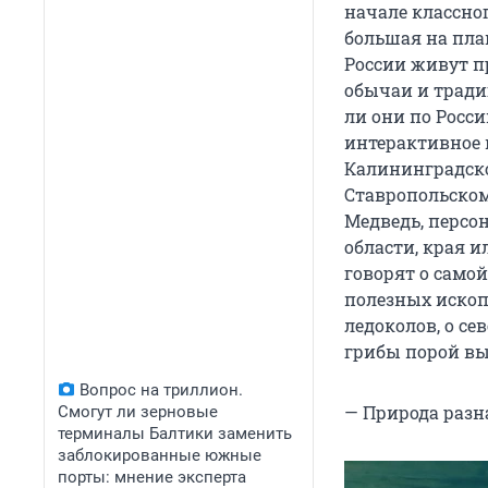
начале классно
большая на план
России живут пр
обычаи и трад
ли они по Росси
интерактивное 
Калининградско
Ставропольском
Медведь, персо
области, края и
говорят о самой
полезных ископ
ледоколов, о се
грибы порой вы
Вопрос на триллион.
— Природа разн
Смогут ли зерновые
терминалы Балтики заменить
заблокированные южные
порты: мнение эксперта