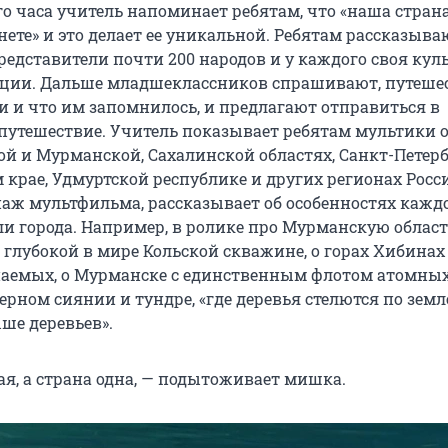
го часа учитель напоминает ребятам, что «наша стран
ете» и это делает ее уникальной. Ребятам рассказываю
едставители почти 200 народов и у каждого своя куль
иции. Дальше младшеклассников спрашивают, путеше
и и что им запомнилось, и предлагают отправиться в
путешествие. Учитель показывает ребятам мультики 
й и Мурманской, Сахалинской областях, Санкт-Петерб
 крае, Удмуртской республике и других регионах Росс
наж мультфильма, рассказывает об особенностях кажд
ли города. Например, в ролике про Мурманскую облас
 глубокой в мире Кольской скважине, о горах Хибинах
аемых, о Мурманске с единственным флотом атомны
верном сиянии и тундре, «где деревья стелются по земле
ше деревьев».
ая, а страна одна, — подытоживает мишка.