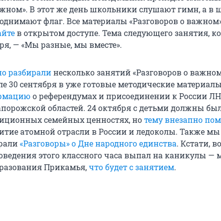
ажном». В этот же день школьники слушают гимн, а в 
однимают флаг. Все материалы «Разговоров о важном
айте
в открытом доступе. Тема следующего занятия, к
ря, — «Мы разные, мы вместе».
но разбирали
несколько занятий «Разговоров о важном
сле 30 сентября в уже готовые методические материал
ормацию
о референдумах и присоединении к России ЛНР
апорожской областей. 24 октября с детьми должны бы
диционных семейных ценностях, но
тему внезапно по
итие атомной отрасли в России и ледоколы. Также мы
ирали
«Разговоры» о Дне народного единства
. Кстати, 
оведения этого классного часа выпал на каникулы — 
бразования Прикамья,
что будет с занятием
.