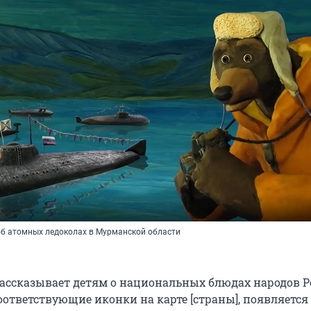
б атомных ледоколах в Мурманской области
рассказывает детям о национальных блюдах народов Р
оответствующие иконки на карте [страны], появляется