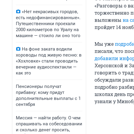
«Разговоры о в
«Нет некрасивых городов,
торжественно п
есть недофинансированные».
выложены
на с
Путешественники проехали
пройдет 14 нояб
2000 километров по Уралу на
машине — стоило ли оно того
Мы уже
подроб
На фоне заката водили
писали, что по
хороводы под живую песню: в
добавили инф
«Хохловке» стали проводить
Херсонской и З
вечерние аудиоспектакли —
говорить о тра
как это
обсуждали разв
Пенсионеры получат
подробно разб
прибавку: кому придут
школах день пр
дополнительные выплаты с 1
узнали у Мино
сентября
Миссия — найти работу. О чем
спрашивать на собеседовании
и сколько денег просить,