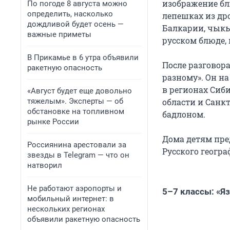
изображение бл
По погоде 8 августа можно
определить, насколько
лепешках из др
дождливой будет осень —
Балкарии, чыкы
важные приметы
русском блюде, 
В Прикамье в 6 утра объявили
После разговора
ракетную опасность
разному». Он н
в регионах Сиб
«Август будет еще довольно
тяжелым». Эксперты — об
области и Санк
обстановке на топливном
бадлоном.
рынке России
Дома детям пре
Россиянина арестовали за
Русского геогра
звезды в Telegram — что он
натворил
Не работают аэропорты и
5–7 классы: «Я
мобильный интернет: в
нескольких регионах
объявили ракетную опасность