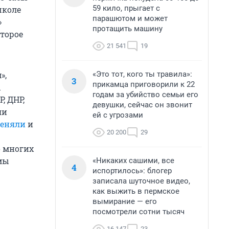
59 кило, прыгает с
школе
парашютом и может
»
протащить машину
оторое
21 541
19
«Это тот, кого ты травила»:
»,
3
прикамца приговорили к 22
ы
годам за убийство семьи его
, ДНР,
девушки, сейчас он звонит
ли
ей с угрозами
меняли
и
20 200
29
во многих
мы
«Никаких сашими, все
4
испортилось»: блогер
записала шуточное видео,
как выжить в пермское
вымирание — его
посмотрели сотни тысяч
16 147
23