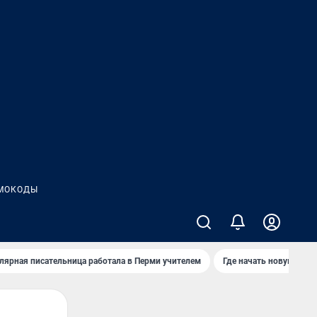
МОКОДЫ
лярная писательница работала в Перми учителем
Где начать новую жиз