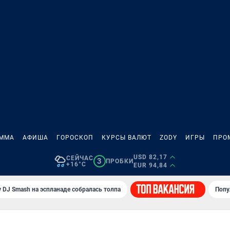
АММА
АФИША
ГОРОСКОП
КУРСЫ ВАЛЮТ
ZODY
ИГРЫ
ПРО
USD 82,17
СЕЙЧАС
3
ПРОБКИ
+16°C
EUR 94,84
 DJ Smash на эспланаде собралась толпа
Попу