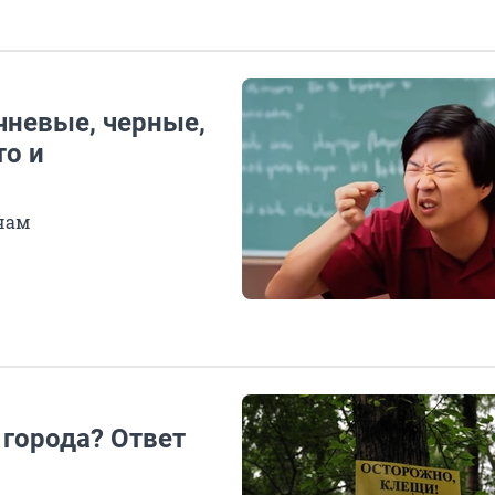
чневые, черные,
то и
чам
 города? Ответ