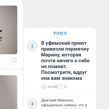
ТОП 5
В уфимский приют
1
привезли пермячку
Марину, которая
почти ничего о себе
не помнит.
Посмотрите, вдруг
она вам знакома
28 030
21
Дмитрий Махонин
2
официально заявил, что в