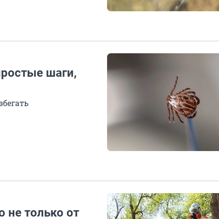
простые шаги,
збегать
 не только от