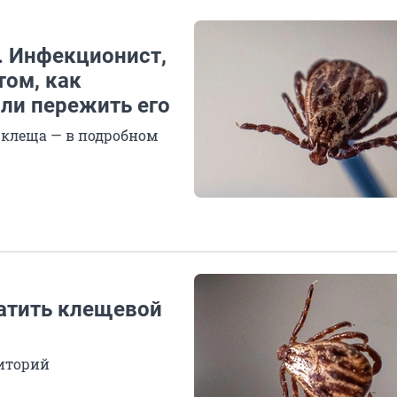
. Инфекционист,
том, как
или пережить его
а клеща — в подробном
атить клещевой
риторий