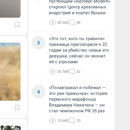
пустеющем «Айсберг Modern»
откроют Центр креативных
индустрий и корпус Вышки
26 264
58
«Это тот, кого ты травила»:
3
прикамца приговорили к 22
годам за убийство семьи его
девушки, сейчас он звонит
ей с угрозами
20 708
32
«Позавтракал и побежал —
4
это уже привычка»: история
пермского марафонца
Владимира Никитина — он
стал чемпионом РФ 35 раз
15 640
10