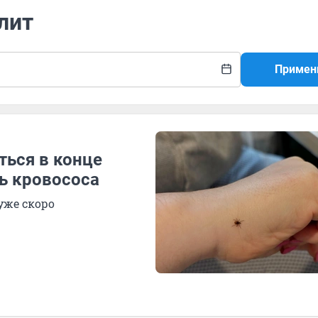
лит
Примен
ться в конце
ь кровососа
уже скоро