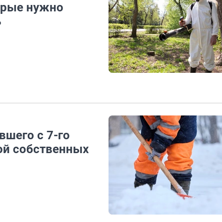
торые нужно
ь
вшего с 7-го
ой собственных