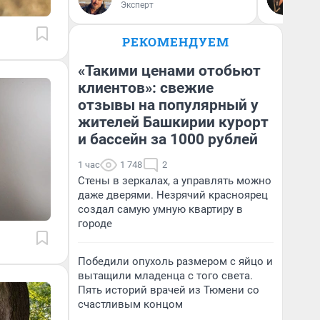
От
Эксперт
де
РЕКОМЕНДУЕМ
«Такими ценами отобьют
клиентов»: свежие
отзывы на популярный у
жителей Башкирии курорт
и бассейн за 1000 рублей
1 час
1 748
2
Стены в зеркалах, а управлять можно
даже дверями. Незрячий красноярец
создал самую умную квартиру в
городе
Победили опухоль размером с яйцо и
вытащили младенца с того света.
Пять историй врачей из Тюмени со
счастливым концом