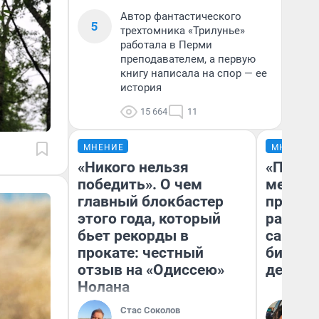
Автор фантастического
5
трехтомника «Трилунье»
работала в Перми
преподавателем, а первую
книгу написала на спор — ее
история
15 664
11
МНЕНИЕ
МНЕНИЕ
«Никого нельзя
«Покуп
победить». О чем
мешке»
главный блокбастер
предпр
этого года, который
рассказ
бьет рекорды в
самом 
прокате: честный
бизнес
отзыв на «Одиссею»
дешевы
Нолана
На
Стас Соколов