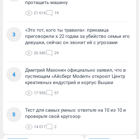
протащить машину
21 614
19
«Это тот, кого ты травила»: прикамца
3
приговорили к 22 годам за убийство семьи его
девушки, сейчас он звонит ей с угрозами
20 340
29
Дмитрий Махонин официально заявил, что в
4
пустеющем «Айсберг Modern» откроют Центр
креативных индустрий и корпус Вышки
17 959
57
Тест для самых умных: ответьте на 10 из 10 и
5
проверьте свой кругозор
14 017
2