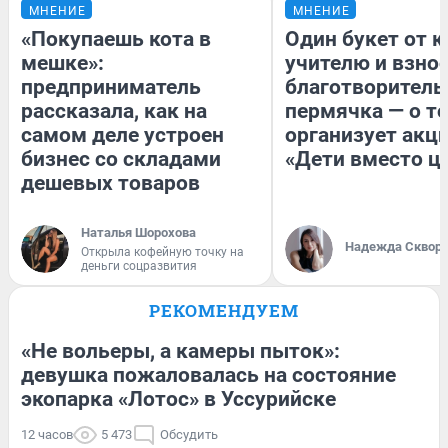
МНЕНИЕ
МНЕНИЕ
«Покупаешь кота в
Один букет от к
мешке»:
учителю и взнос
предприниматель
благотворитель
рассказала, как на
пермячка — о то
самом деле устроен
организует акц
бизнес со складами
«Дети вместо ц
дешевых товаров
Наталья Шорохова
Надежда Сквор
Открыла кофейную точку на
деньги соцразвития
РЕКОМЕНДУЕМ
«Не вольеры, а камеры пыток»:
девушка пожаловалась на состояние
экопарка «Лотос» в Уссурийске
12 часов
5 473
Обсудить