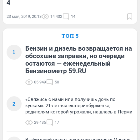
4
23 мая, 2019, 20:13
14 402
14
ТОП 5
Бензин и дизель возвращается на
1
обсохшие заправки, но очереди
остаются — еженедельный
Бензинометр 59.RU
85 949
50
«Свяжись с нами или получишь дочь по
2
кускам»: 21-летняя екатеринбурженка,
родителям которой угрожали, нашлась в Перми
29 435
17
В уфимский приют привезли пермячку Марину,