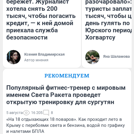
бережет. Журналист
разочаровало»:
хотела снять 200
туристы заплат
тысяч, чтобы погасить
тысяч, чтобы ц
кредит, — к ней домой
день гулять по 
приехала служба
Юрского период
безопасности
Хогвартсу
Ксения Владимирская
Яна Шаламова
Автор мнения
РЕКОМЕНДУЕМ
Популярный фитнес-тренер с мировым
именем Света Ракета проведет
открытую тренировку для сургутян
5 августа
16 205
8
«На 18 отдыхающих 18 поваров». Как проходит лето в
Крыму с перебоями света и бензина, водой по графику
и налетами БПЛА