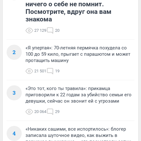
ничего о себе не помнит.
Посмотрите, вдруг она вам
знакома
27 129
20
«Я упертая»: 70-летняя пермячка похудела со
2
100 до 59 кило, прыгает с парашютом и может
протащить машину
21 501
19
«Это тот, кого ты травила»: прикамца
3
приговорили к 22 годам за убийство семьи его
девушки, сейчас он звонит ей с угрозами
20 064
29
«Никаких сашими, все испортилось»: блогер
4
записала шуточное видео, как выжить в