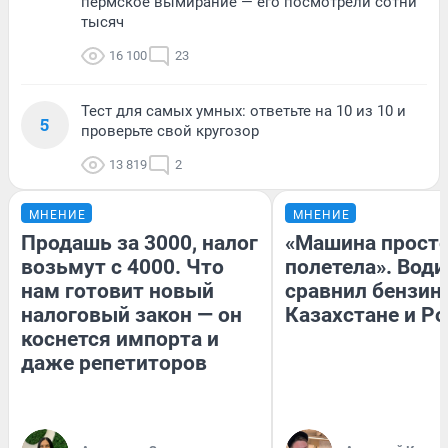
пермское вымирание — его посмотрели сотни
тысяч
16 100
23
Тест для самых умных: ответьте на 10 из 10 и
5
проверьте свой кругозор
13 819
2
МНЕНИЕ
МНЕНИЕ
Продашь за 3000, налог
«Машина прост
возьмут с 4000. Что
полетела». Води
нам готовит новый
сравнил бензин
налоговый закон — он
Казахстане и Р
коснется импорта и
даже репетиторов