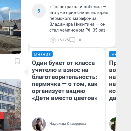
«Позавтракал и побежал —
5
это уже привычка»: история
пермского марафонца
Владимира Никитина — он
стал чемпионом РФ 35 раз
15 125
10
МНЕНИЕ
МНЕНИЕ
Один букет от класса
Продаш
учителю и взнос на
возьмут
благотворительность:
нам го
пермячка — о том, как
налого
организует акцию
коснет
«Дети вместо цветов»
даже р
Надежда Скворцова
Ан