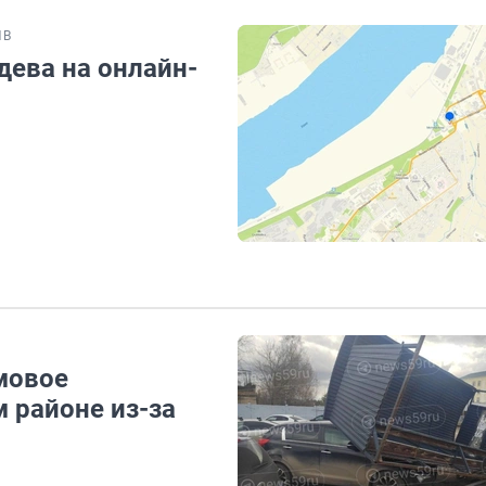
ИВ
дева на онлайн-
мовое
 районе из-за