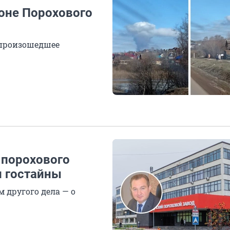
йоне Порохового
 произошедшее
 порохового
и гостайны
 другого дела — о