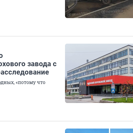
о
хового завода с
расследование
одных, «потому что