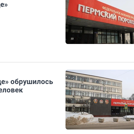
е»
де» обрушилось
человек