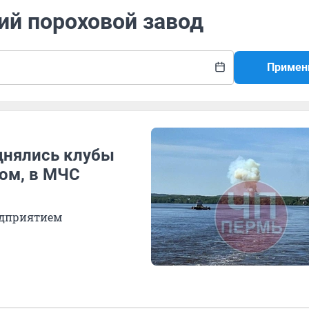
ий пороховой завод
Примен
днялись клубы
ом, в МЧС
едприятием