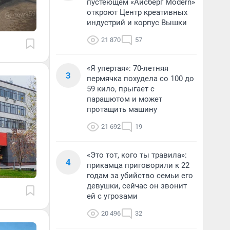
пустеющем «Айсберг Modern»
откроют Центр креативных
индустрий и корпус Вышки
21 870
57
«Я упертая»: 70-летняя
3
пермячка похудела со 100 до
59 кило, прыгает с
парашютом и может
протащить машину
21 692
19
«Это тот, кого ты травила»:
4
прикамца приговорили к 22
годам за убийство семьи его
девушки, сейчас он звонит
ей с угрозами
20 496
32