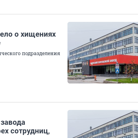
дело о хищениях
е
ического подразделения
 завода
ех сотрудниц,