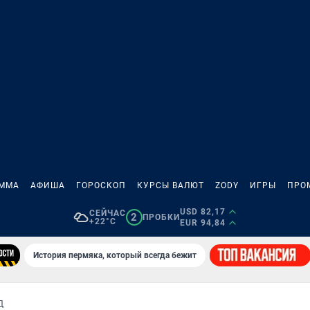
АММА
АФИША
ГОРОСКОП
КУРСЫ ВАЛЮТ
ZODY
ИГРЫ
ПРО
USD 82,17
СЕЙЧАС
2
ПРОБКИ
+22°C
EUR 94,84
История пермяка, который всегда бежит
Д